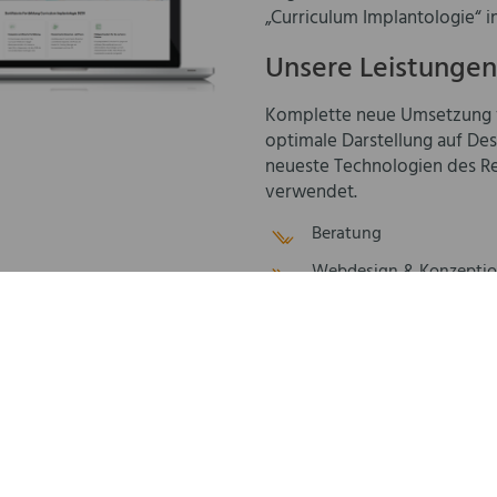
„Curriculum Implantologie“ in
Unsere Leistungen
Komplette neue Umsetzung v
optimale Darstellung auf De
neueste Technologien des R
verwendet.
Beratung
Webdesign & Konzepti
HTML5, CSS3 und Javasc
Responsive Design
Realisierung mit Redaxo 
Bildbearbeitung
www.curriculum-im